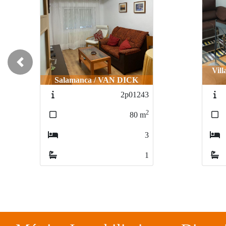
Previous
Vill
Salamanca / VAN DICK
2p01243
2
80
m
3
1