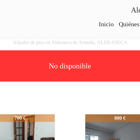
Al
Inicio
Quiénes
Alquiler de piso en Aldeaseca de Armuña, ALDEASECA
No disponible
-2p03605
2734-2p03605
700 €
800 €