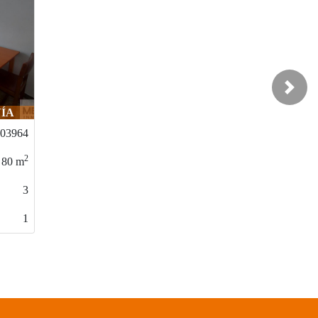
Next
VÍA
p03964
2
80
m
3
1