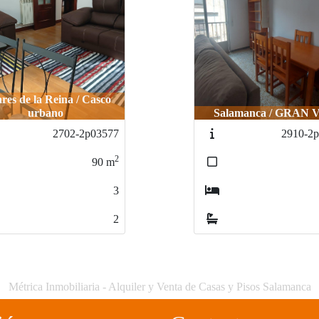
ares de la Reina / Casco
urbano
Salamanca / GRAN 
2702-2p03577
2910-2
2
90
m
3
2
Métrica Inmobiliaria - Alquiler y Venta de Casas y Pisos Salamanca