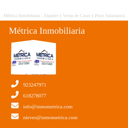
Métrica Inmobiliaria - Alquiler y Venta de Casas y Pisos Salamanca
Métrica Inmobiliaria
923247971
618278077
info@inmometrica.com
nieves@inmometrica.com