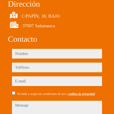
Dirección
C/PAPÍN, 18, BAJO
37007 Salamanca
Contacto
nombre
teléfono
e-mail
He leído y acepto las condiciones de uso y
política de privacidad
mensaje