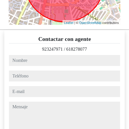
Leaflet
| ©
OpenStreetMap
contributors
Contactar con agente
923247971
/
618278077
nombre
teléfono
e-mail
mensaje