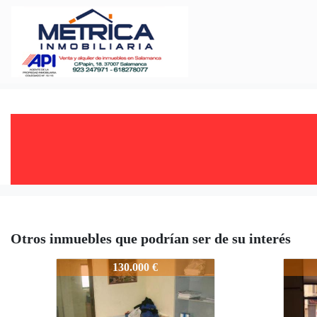
Otros inmuebles que podrían ser de su interés
2822-1L03691
2822
130.000 €