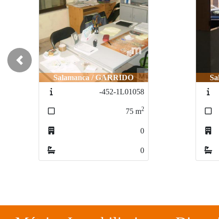
Previous
Salamanca / GARRIDO
Sa
-452-1L01058
2
75
m
0
0