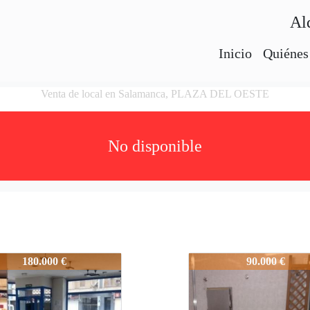
Al
Inicio
Quiénes
Venta de local en Salamanca, PLAZA DEL OESTE
No disponible
-1L03691
2822-1L03691
180.000 €
90.000 €