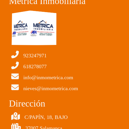
Métrica Inmobiliaria
923247971
618278077
info@inmometrica.com
nieves@inmometrica.com
Dirección
C/PAPÍN, 18, BAJO
37007 Salamanca