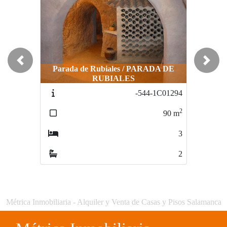
Previous
Next
Parada de Rubiales / PARADA DE
RUBIALES
Terradillos / el encinar
-544-1C01294
1299-1p02214
2
2
90
m
90
m
3
4
2
2
Métrica Inmobiliaria - Alquiler y Venta de Casas y Pisos Salamanca