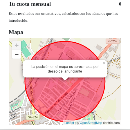
Tu cuota mensual
0
Estos resultados son orientativos, calculados con los números que has
introducido.
Mapa
+
−
×
La posición en el mapa es aproximada por
deseo del anunciante
Leaflet
| ©
OpenStreetMap
contributors