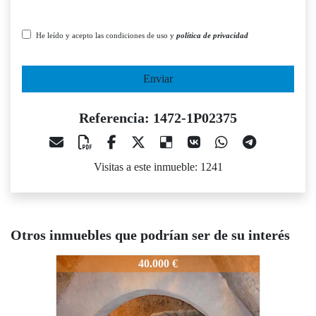
He leído y acepto las condiciones de uso y
política de privacidad
Enviar
Referencia: 1472-1P02375
Visitas a este inmueble: 1241
Otros inmuebles que podrían ser de su interés
1472-1P02375
1472-1P02375
14
40.000 €
69.000 €