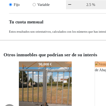
Fijo
Variable
Tu cuota mensual
Estos resultados son orientativos, calculados con los números que has intro
Otros inmuebles que podrían ser de su interés
2355-1S03237
2355-1S
2355-1
90.000 €