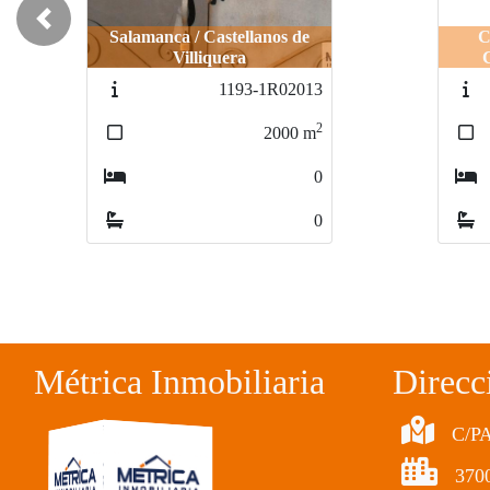
Previous
Salamanca / Castellanos de
Calva
Cal
Villiquera
Calv
Cal
1193-1R02013
2
2000
m
0
0
Métrica Inmobiliaria
Direcc
C/P
370