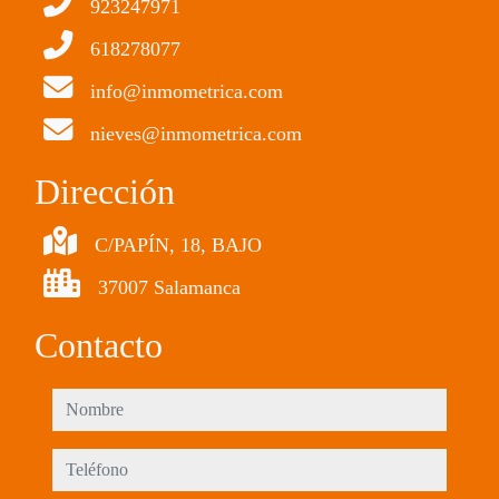
923247971
618278077
info@inmometrica.com
nieves@inmometrica.com
Dirección
C/PAPÍN, 18, BAJO
37007 Salamanca
Contacto
nombre
teléfono